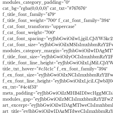
modules_category_padding=”0″
cat_bg=”rgba(0,0,0,0)” cat_txt=”#767676″
f_title_font_family=”479″
f_title_font_weight=”700″ f_cat_font_family=”394″
f_cat_font_transform=”uppercase”
f_cat_font_weight=”700″
f_cat_font_spacing=”eyJhbGwiOiIwLjgiLCJsYW5k
f_cat_font_size=”eyJhbGwiOiIxMSIsImxhbmRzY2F
modules_category_margin=”eyJhbGwiOiIwIDAg
f_title_font_size=”eyJhbGwiOiIyOCIsImxhbmRzY2F
f_title_font_line_height=”eyJhbGwiOiIxLjMiLCJs
title_txt_hover=”#c51c1c” f_ex_font_family=”394″
f_ex_font_size=”eyJhbGwiOiIxNCIsImxhbmRzY2Fw
f_ex_font_line_height=”eyJhbGwiOiIxLjciLCJwb3
ex_txt=”#4c4f53″
meta_padding=”eyJhbGwiOiIzMHB4IDIwcHggMCI
modules_gap=”eyJhbGwiOiIzMCIsImxhbmRzY2FwZSI
art_excerpt=”eyJhbGwiOiIwIDAgMTlweCIsImxhb
art_title=”eyJhbGwiOiIwIDAgMTdweCIsImxhbmR