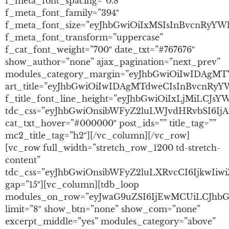
f_meta_font_spacing=”0.8″
f_meta_font_family=”394″
f_meta_font_size=”eyJhbGwiOiIxMSIsInBvcnRyYW
f_meta_font_transform=”uppercase”
f_cat_font_weight=”700″ date_txt=”#767676″
show_author=”none” ajax_pagination=”next_prev”
modules_category_margin=”eyJhbGwiOiIwIDAg
art_title=”eyJhbGwiOiIwIDAgMTdweCIsInBvcnRy
f_title_font_line_height=”eyJhbGwiOiIxLjMiLCJs
tdc_css=”eyJhbGwiOnsibWFyZ2luLWJvdHRvbSI6IjA
cat_txt_hover=”#000000″ post_ids=”” title_tag=””
mc2_title_tag=”h2″][/vc_column][/vc_row]
[vc_row full_width=”stretch_row_1200 td-stretch-
content”
tdc_css=”eyJhbGwiOnsibWFyZ2luLXRvcCI6IjkwI
gap=”15″][vc_column][tdb_loop
modules_on_row=”eyJwaG9uZSI6IjEwMCUiLCJhbG
limit=”8″ show_btn=”none” show_com=”none”
excerpt_middle=”yes” modules_category=”above”