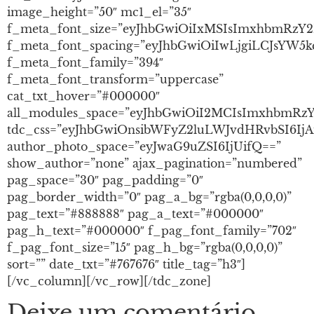
image_height=”50″ mc1_el=”35″
f_meta_font_size=”eyJhbGwiOiIxMSIsImxhbmRzY2
f_meta_font_spacing=”eyJhbGwiOiIwLjgiLCJsYW5
f_meta_font_family=”394″
f_meta_font_transform=”uppercase”
cat_txt_hover=”#000000″
all_modules_space=”eyJhbGwiOiI2MCIsImxhbmRzY
tdc_css=”eyJhbGwiOnsibWFyZ2luLWJvdHRvbSI6IjA
author_photo_space=”eyJwaG9uZSI6IjUifQ==”
show_author=”none” ajax_pagination=”numbered”
pag_space=”30″ pag_padding=”0″
pag_border_width=”0″ pag_a_bg=”rgba(0,0,0,0)”
pag_text=”#888888″ pag_a_text=”#000000″
pag_h_text=”#000000″ f_pag_font_family=”702″
f_pag_font_size=”15″ pag_h_bg=”rgba(0,0,0,0)”
sort=”” date_txt=”#767676″ title_tag=”h3″]
[/vc_column][/vc_row][/tdc_zone]
Deixe um comentário