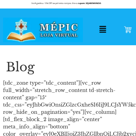
Blog
[tdc_zone type=”tdc_content”][vc_row
full_width=”stretch_row_content td-stretch-
content” gap=”15″
tdc_css=”eyJhbGwiOnsiZGlzcGxheSI6IiJ9LCJsY
row_hide_on_pagination=”yes”][vc_column]
[td_flex_block_2 image_align=”center”
meta_info_align=”bottom”
color_overlay=”eyJ0eXBlIjoiZ3JhZGllbnQiLC