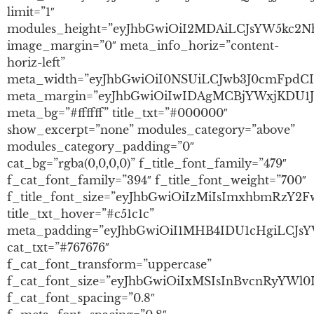
limit=”1″
modules_height=”eyJhbGwiOiI2MDAiLCJsYW5kc2N
image_margin=”0″ meta_info_horiz=”content-
horiz-left”
meta_width=”eyJhbGwiOiI0NSUiLCJwb3J0cmFpdCI6I
meta_margin=”eyJhbGwiOiIwIDAgMCBjYWxjKDU1
meta_bg=”#ffffff” title_txt=”#000000″
show_excerpt=”none” modules_category=”above”
modules_category_padding=”0″
cat_bg=”rgba(0,0,0,0)” f_title_font_family=”479″
f_cat_font_family=”394″ f_title_font_weight=”700″
f_title_font_size=”eyJhbGwiOiIzMiIsImxhbmRzY2F
title_txt_hover=”#c51c1c”
meta_padding=”eyJhbGwiOiI1MHB4IDU1cHgiLCJs
cat_txt=”#767676″
f_cat_font_transform=”uppercase”
f_cat_font_size=”eyJhbGwiOiIxMSIsInBvcnRyYWl0
f_cat_font_spacing=”0.8″