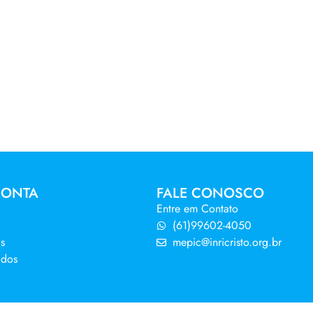
CONTA
FALE CONOSCO
Entre em Contato
(61)99602-4050
s
mepic@inricristo.org.br
idos