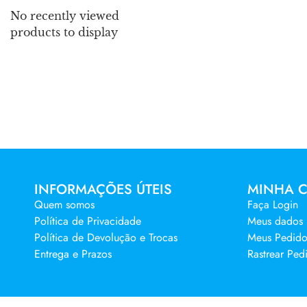
No recently viewed
products to display
INFORMAÇÕES ÚTEIS
MINHA 
Quem somos
Faça Login
Política de Privacidade
Meus dados
Política de Devolução e Trocas
Meus Pedido
Entrega e Prazos
Rastrear Ped